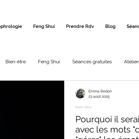
phrologie
Feng Shui
Prendre Rdv
Blog
Séanc
Bien-être
Feng Shui
Séances gratuites
Atelier
Emma Redon
23 août 2025
Bien-être
Pourquoi il serai
avec les mots "