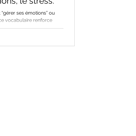
ons, le stress.
t “gérer ses émotions” ou
 ce vocabulaire renforce
sion intérieure. Dans cet
i ces mots peuvent
 que l’apaiser, et comment
tueuse – notamment par
sformer en profondeur la
 et aux sensations