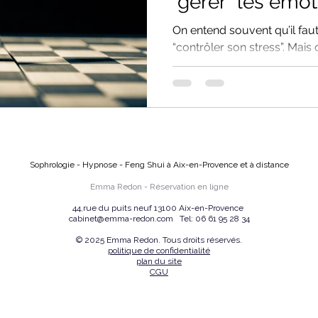
"gérer" les émoti
On entend souvent qu’il fau
“contrôler son stress”. Mais
parfois l’inconfort et la pres
article, découvrez pourquo
entretenir la tension plutôt
une approche plus respec
l’hypnose – permet de tran
relation à soi, aux émotions
Sophrologie - Hypnose - Feng Shui à Aix-en-Provence et à distance
corporelles.
Emma Redon -
Réservation en ligne
44,rue du puits neuf 13100 Aix-en-Provence
cabinet@emma-redon.com
Tel:
06 61 95 28 34
© 2025 Emma Redon. Tous droits réservés.
politique de confidentialité
plan du site
CGU