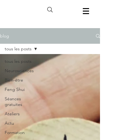
blog
tous les posts
tous les posts
Neurosciences
Bien-être
Feng Shui
Séances
gratuites
Ateliers
Actu
Formation