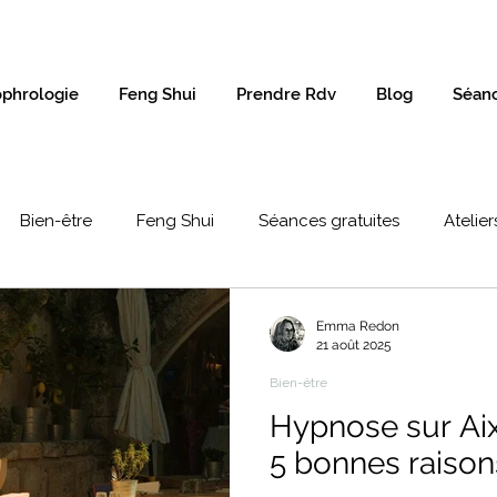
phrologie
Feng Shui
Prendre Rdv
Blog
Séanc
Bien-être
Feng Shui
Séances gratuites
Atelier
Emma Redon
21 août 2025
Bien-être
Hypnose sur Ai
5 bonnes raison