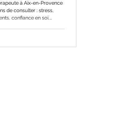
rapeute à Aix-en-Provence
s de consulter : stress,
nts, confiance en soi,
e méthode douce et
 ses blocages et retrouver
ces en cabinet à Aix ou à
on.