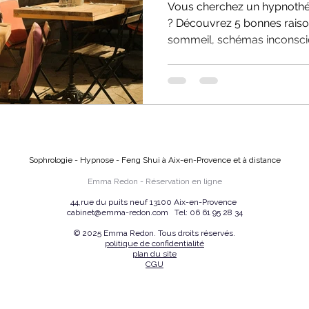
Vous cherchez un hypnothé
? Découvrez 5 bonnes raison
sommeil, schémas inconscie
douleurs. L’hypnose est un
puissante pour transformer
un mieux-être durable. Séan
distance en visio-consultati
Sophrologie - Hypnose - Feng Shui à Aix-en-Provence et à distance
Emma Redon -
Réservation en ligne
44,rue du puits neuf 13100 Aix-en-Provence
cabinet@emma-redon.com
Tel:
06 61 95 28 34
© 2025 Emma Redon. Tous droits réservés.
politique de confidentialité
plan du site
CGU