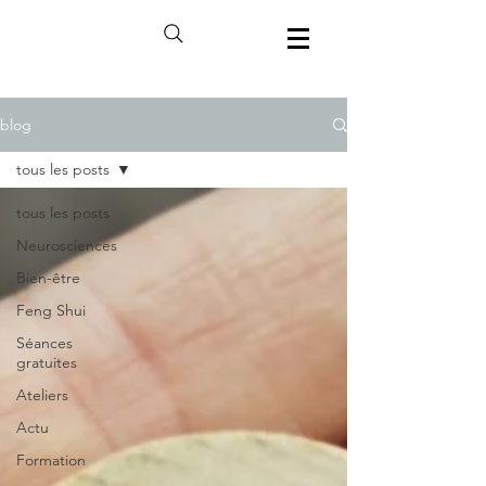
blog
tous les posts
tous les posts
Neurosciences
Bien-être
Feng Shui
Séances
gratuites
Ateliers
Actu
Formation