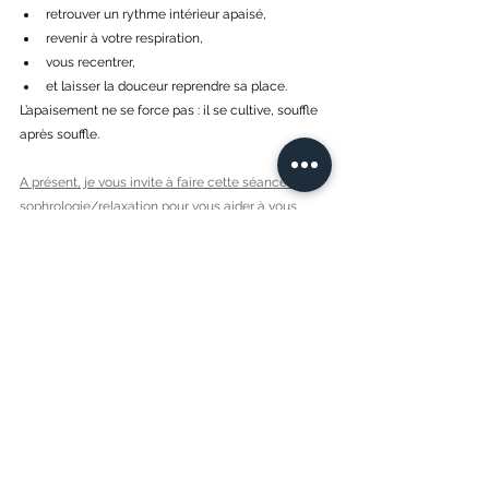
retrouver un rythme intérieur apaisé,
revenir à votre respiration,
vous recentrer,
et laisser la douceur reprendre sa place.
L’apaisement ne se force pas : il se cultive, souffle 
après souffle.
A présent, je vous invite à faire cette séance de 
sophrologie/relaxation pour vous aider à vous 
apaiser et vous calmer.
Pour prendre un rdv pour une séance d'hypnose ou 
de sophrologie à Aix-En-Provence, ou en visio
Prendre rdv
Sophrologie - Hypnose 
- Feng Shui | 
Accompagnement et formation