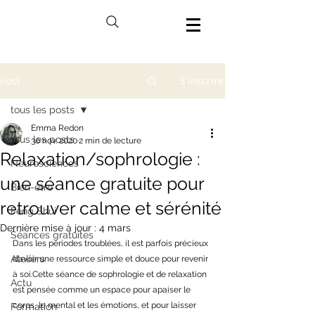
S'inscrire
Post
tous les posts
Emma Redon
tous les posts
30 nov. 2020
2 min de lecture
Relaxation/sophrologie :
Neurosciences
une séance gratuite pour
Bien-être
retrouver calme et sérénité
Feng Shui
Dernière mise à jour :
4 mars
Séances gratuites
Dans les périodes troublées, il est parfois précieux 
Ateliers
d’avoir une ressource simple et douce pour revenir 
à soi.Cette séance de sophrologie et de relaxation 
Actu
est pensée comme un espace pour apaiser le 
corps, le mental et les émotions, et pour laisser 
Formation