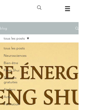
blog
tous les posts
tous les posts
Neurosciences
Bien-être
Feng Shui
Séances
gratuites
Ateliers
Actu
Formation