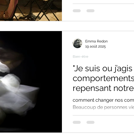
douleurs. L’hypnose est un
puissante pour transformer
un mieux-être durable. Séan
distance en visio-consultati
Emma Redon
19 août 2025
Bien-être
"Je suis ou j’agi
comportements 
repensant notr
nous définir.
comment changer nos comp
Beaucoup de personnes vien
« Je suis anxieux », « Je sui
boulimique », « J'ai une bles
expressions traduisent une 