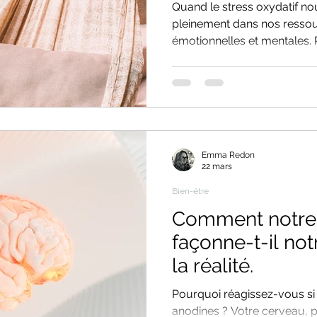
Quand le stress oxydatif n
pleinement dans nos resso
émotionnelles et mentales. R
détail des effets du stress
piliers naturels être en auto
L'hypnose est une thérapie 
calmer les facteurs aggrava
les effets nocifs. Je vous
Aix-En-Provence ou en visi
Emma Redon
les effets
22 mars
Bien-être
Comment notre
façonne-t-il no
la réalité.
Pourquoi réagissez-vous si f
anodines ? Votre cerveau,