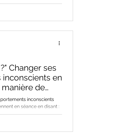
e méthode douce et
 ses blocages et retrouver
ces en cabinet à Aix ou à
on.
s ?" Changer ses
inconscients en
e manière de
ortements inconscients
nent en séance en disant :
s hypersensible », « Je suis
sure d'abandon », Ces
confusion entre notre