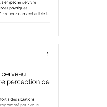
ous empêche de vivre
urces physiques,
etrouvez dans cet article le
 oxydatif et comment avec 3
nomie pour le canaliser.
efficace et précieuse pour
nts du stress et en réduire
 accompagne en Hypnose à
o-consultation pour apaiser
 cerveau
tre perception de
ort à des situations
 programmé pour vous