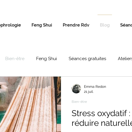
phrologie
Feng Shui
Prendre Rdv
Blog
Séanc
Bien-être
Feng Shui
Séances gratuites
Atelier
Emma Redon
21 juil.
Bien-être
Stress oxydatif
réduire naturel