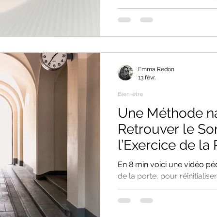
protéger, peut déclencher d
disproportionnées (stress, 
comment l’hypnose et la sop
Provence, réapprennent à 
répondre avec justesse. En
mécanismes cérébraux (amyg
Emma Redon
intégrez de nouveaux réflex
13 févr.
ni contrôler.
Bien-être
Une Méthode na
Retrouver le So
l’Exercice de la 
En 8 min voici une vidéo pé
de la porte, pour réinitialiser votre système nerveux
pour un endormissement na
les neurosciences, expliq
thérapeute en hypnose en s