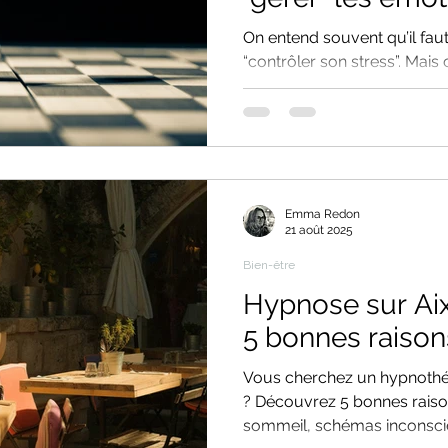
On entend souvent qu’il fau
“contrôler son stress”. Mais
parfois l’inconfort et la pres
article, découvrez pourquo
entretenir la tension plutôt
une approche plus respec
l’hypnose – permet de tran
relation à soi, aux émotions
Emma Redon
corporelles.
21 août 2025
Bien-être
Hypnose sur Ai
5 bonnes raison
Vous cherchez un hypnothé
? Découvrez 5 bonnes raison
sommeil, schémas inconscie