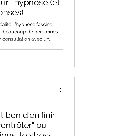
ur l’hypnose (et
ponses)
se fascine
nt, beaucoup de personnes
ur consultation avec un
associent l’hypnose à des
ectacles ou les films. Pour
point sur les idées reçues les
t bon d'en finir
contrôler" ou
ons, le stress.