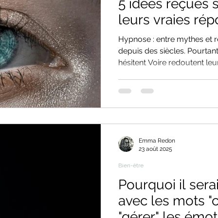
5 idées reçues s
leurs vraies ré
Hypnose : entre mythes et réalité. L’hypno
depuis des siècles. Pourta
hésitent Voire redoutent le
hypnothérapeute, car elles 
clichés véhiculés par les sp
lever ces freins, faisons le 
plus fréquentes.
Emma Redon
23 août 2025
Bien-être
Pourquoi il serai
avec les mots "
"gérer" les émoti