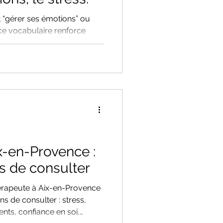
t “gérer ses émotions” ou
 ce vocabulaire renforce
sion intérieure. Dans cet
i ces mots peuvent
 que l’apaiser, et comment
tueuse – notamment par
sformer en profondeur la
 et aux sensations
x-en-Provence :
s de consulter
rapeute à Aix-en-Provence
s de consulter : stress,
nts, confiance en soi,