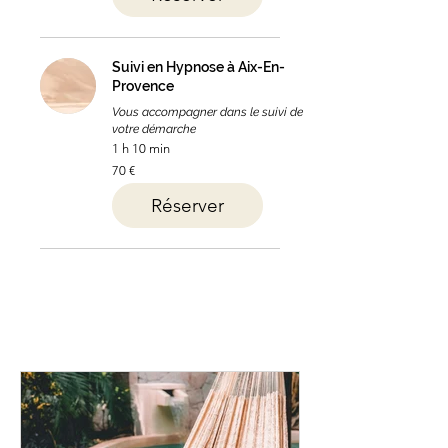
Suivi en Hypnose à Aix-En-
Provence
Vous accompagner dans le suivi de
votre démarche
1 h 10 min
70
70 €
euros
Réserver