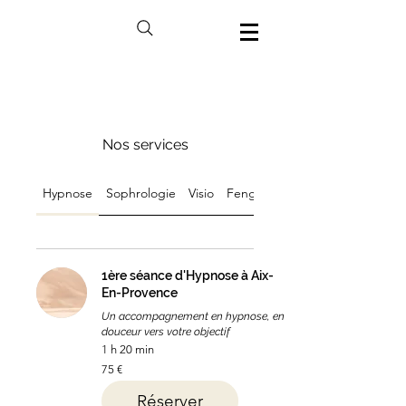
Nos services
Hypnose
Sophrologie
Visio
Feng Shui
1ère séance d'Hypnose à Aix-
En-Provence
Un accompagnement en hypnose, en
douceur vers votre objectif
1 h 20 min
75
75 €
euros
Réserver