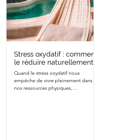
Stress oxydatif : comment
le réduire naturellement ?
Quand le stress oxydatif nous
empêche de vivre pleinement dans
nos ressources physiques,
émotionnelles et mentales. Retrouvez
dans cet article le détail des effets du
stress oxydatif et comment avec 3
piliers naturels être en autonomie pour
le canaliser. L'hypnose est une thérapie
efficace et précieuse pour calmer les