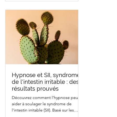
facteurs aggravants du stress et en
réduire les effets nocifs. Je vous
accompagne en Hypnose à Aix-En-
Provence ou en visio-consultation pour
apaiser les effets
Hypnose et SII, syndrome
de l'intestin irritable : des
résultats prouvés
Découvrez comment l'hypnose peut
aider à soulager le syndrome de
l'intestin irritable (SII). Basé sur les
dernières études scientifiques, cet