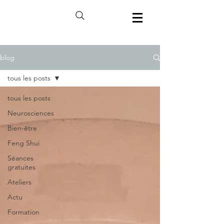
blog
tous les posts
tous les posts
Neurosciences
Bien-être
Feng Shui
Séances
gratuites
Ateliers
Actu
Formation