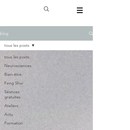
blog
tous les posts
tous les posts
Neurosciences
Bien-être
Feng Shui
Séances
gratuites
Ateliers
Actu
Formation