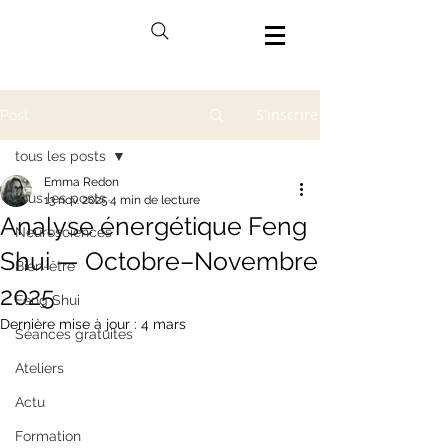
S'inscrire
Post
tous les posts
Emma Redon
tous les posts
13 nov. 2025
4 min de lecture
Analyse énergétique Feng
Neurosciences
Shui — Octobre–Novembre
Bien-être
2025
Feng Shui
Dernière mise à jour :
4 mars
Séances gratuites
Ateliers
Actu
Formation