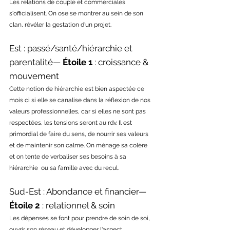
Les relations de couple et commerciales 
s'officialisent. On ose se montrer au sein de son 
clan, révéler la gestation d'un projet.
Est : passé/santé/hiérarchie et 
parentalité— 
Étoile 1
 : croissance & 
mouvement 
Cette notion de hiérarchie est bien aspectée ce 
mois ci si elle se canalise dans la réflexion de nos 
valeurs professionnelles, car si elles ne sont pas 
respectées, les tensions seront au rdv. Il est 
primordial de faire du sens, de nourrir ses valeurs 
et de maintenir son calme. On ménage sa colère 
et on tente de verbaliser ses besoins à sa 
hiérarchie  ou sa famille avec du recul.
Sud-Est : Abondance et financier— 
Étoile 2
 : relationnel & soin
Les dépenses se font pour prendre de soin de soi, 
ouvrir son réseau et développer l'aspect 