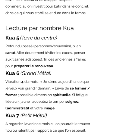
commercial, on investit pour bâtir dans le concret, 
dans ce qui nous stabilise et dure dans le temps.
Lecture par nombre Kua 
Kua 5 
(Terre du centre)
Retour du passé (personnes/souvenirs), bilan 
santé
. Aller doucement (éviter les excès, penser 
aux tisanes adaptées). Tri des anciennes affaires 
pour 
préparer le renouveau
.
Kua 6
(Grand Métal)
Vibration 
4
 du mois : « Je sème aujourd’hui ce que 
je veux voir grandir demain. » Envie de 
se former / 
former
 ; possible dimension 
spirituelle
. Si fatigue 
liée au 5 jaune : acceptez le tempo, 
soignez 
l’administratif
 et votre 
image
.
Kua 7
(Petit Métal)
A regarder l'avenir ce mois ci, on pourrait le trouver 
flou ou ralentit par rapport à ce que l'on espérait. 