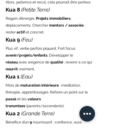
Alors, patience et recul, cela pourrait être porteur.
Kua 8
(Petite Terre)
Regain d’énergie. 
Projets immobiliers
, 
déplacements. Chercher 
mentors / associés
 ; 
rester 
actif
 et concret.
Kua 9 
(Feu)
Plus vif, verbe parfois piquant. Fort focus 
avenir/projets/enfants
. Développer le 
réseau
 avec exigence de 
qualité
 ; revenir à ce qui 
nourrit
 vraiment.
Kua 1 
(Eau)
Mois de 
maturation intérieure
 : méditation, 
thérapie, apprentissages. Refaire un point sur le 
passé
 et les 
valeurs 
transmises
 (parents/ascendants). 
Kua 2
(Grande Terre)
Bénéfice d’un 
9
 nourrissant : confiance, aura. 
Occupez-vous des 
dossiers 
juridiques/financiers
, envisagez 