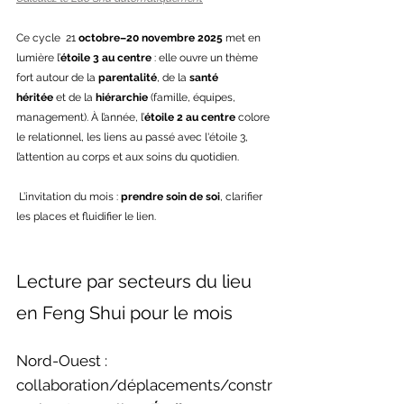
Ce cycle  21 
octobre–20 novembre 2025
 met en 
lumière l’
étoile 3 au centre
 : elle ouvre un thème 
fort autour de la 
parentalité
, de la 
santé 
héritée
 et de la 
hiérarchie
 (famille, équipes, 
management). À l’année, l’
étoile 2 au centre
 colore 
le relationnel, les liens au passé avec l'étoile 3, 
l’attention au corps et aux soins du quotidien.
 L’invitation du mois : 
prendre soin de soi
, clarifier 
les places et fluidifier le lien.
Lecture par secteurs du lieu 
en Feng Shui pour le mois
Nord-Ouest : 
collaboration/déplacements/constr