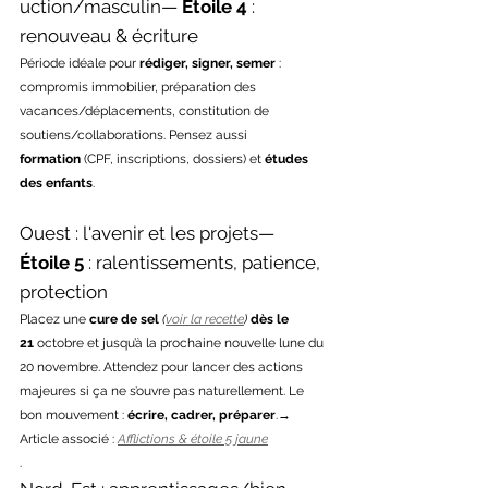
uction/masculin— 
Étoile 4
 : 
renouveau & écriture
Période idéale pour 
rédiger, signer, semer
 : 
compromis immobilier, préparation des 
vacances/déplacements, constitution de 
soutiens/collaborations. Pensez aussi 
formation
 (CPF, inscriptions, dossiers) et 
études 
des enfants
.
Ouest : l'avenir et les projets— 
Étoile 5
 : ralentissements, patience, 
protection
Placez une 
cure de sel
(
voir la recette
)
dès le 
21
 octobre et jusqu’à la prochaine nouvelle lune du 
20 novembre. Attendez pour lancer des actions 
majeures si ça ne s’ouvre pas naturellement. Le 
bon mouvement : 
écrire, cadrer, préparer
.→ 
Article associé : 
Afflictions & étoile 5 jaune
.