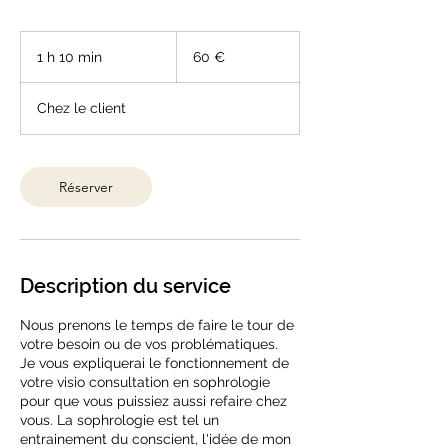
60
euros
1 h 10 min
1
60 €
1
0
Chez le client
m
i
n
Réserver
Description du service
Nous prenons le temps de faire le tour de
votre besoin ou de vos problématiques.
Je vous expliquerai le fonctionnement de
votre visio consultation en sophrologie
pour que vous puissiez aussi refaire chez
vous. La sophrologie est tel un
entrainement du conscient, l'idée de mon