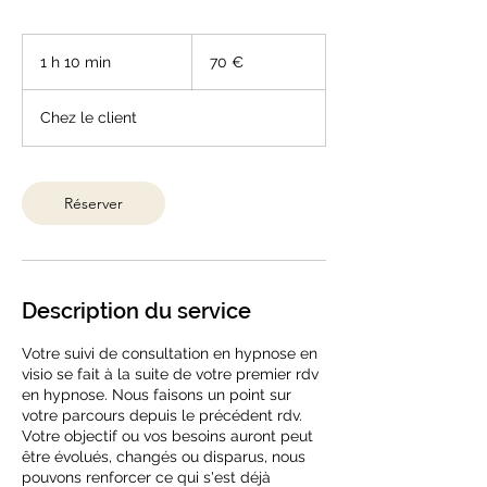
70
euros
1 h 10 min
1
70 €
1
0
Chez le client
m
i
n
Réserver
Description du service
Votre suivi de consultation en hypnose en
visio se fait à la suite de votre premier rdv
en hypnose. Nous faisons un point sur
votre parcours depuis le précédent rdv.
Votre objectif ou vos besoins auront peut
être évolués, changés ou disparus, nous
pouvons renforcer ce qui s'est déjà