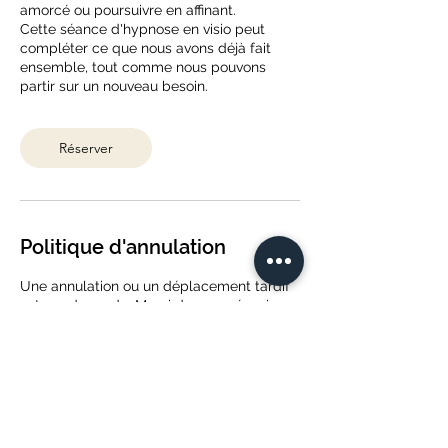
amorcé ou poursuivre en affinant.
Cette séance d'hypnose en visio peut
compléter ce que nous avons déjà fait
ensemble, tout comme nous pouvons
Réserver
Politique d'annulation
Une annulation ou un déplacement tardif
est un rdv perdu. Merci de me prévenir au
plus tôt.
Vous pouvez me joindre par sms
0661952834 pour annuler ou déplacer
votre rdv.