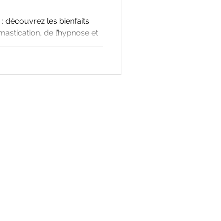
: découvrez les bienfaits
mastication, de l’hypnose et
er l’harmonie.