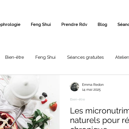
phrologie
Feng Shui
Prendre Rdv
Blog
Séanc
Bien-être
Feng Shui
Séances gratuites
Atelier
Emma Redon
14 mai 2025
Bien-être
Les micronutrime
naturels pour ré