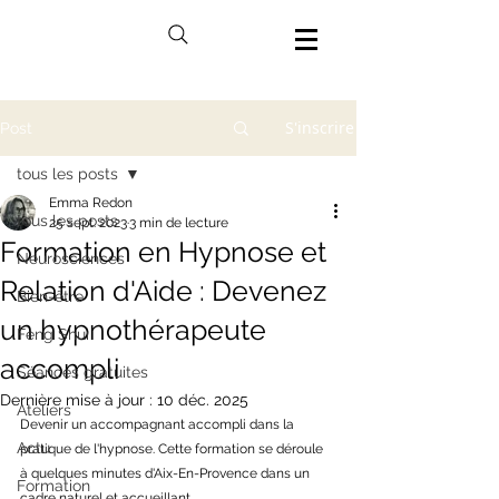
S'inscrire
Post
tous les posts
Emma Redon
tous les posts
25 sept. 2023
3 min de lecture
Formation en Hypnose et
Neurosciences
Relation d'Aide : Devenez
Bien-être
un hypnothérapeute
Feng Shui
accompli
Séances gratuites
Dernière mise à jour :
10 déc. 2025
Ateliers
Devenir un accompagnant accompli dans la 
Actu
pratique de l'hypnose. Cette formation se déroule 
à quelques minutes d'Aix-En-Provence dans un 
Formation
cadre naturel et accueillant. 