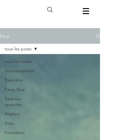
blog
tous les posts
tous les posts
Neurosciences
Bien-être
Feng Shui
Séances
gratuites
Ateliers
Actu
Formation