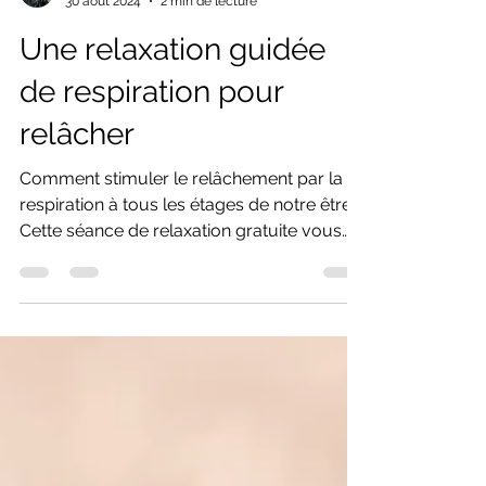
Emma Redon
30 août 2024
2 min de lecture
Une relaxation guidée
de respiration pour
relâcher
Comment stimuler le relâchement par la
respiration à tous les étages de notre être.
Cette séance de relaxation gratuite vous
aidera à relâcher les tensions relaxation
guidée gratuite Cette séance guidée de
respiration vous aidera à ramener du
souffle dans votre quotidien pour mieux
évacuer les tensions, physiques,
émotionnelles et mentales. Pourquoi
pratiquer la respiration consciente Vous
pourrez pratiquer aussi souvent que vous