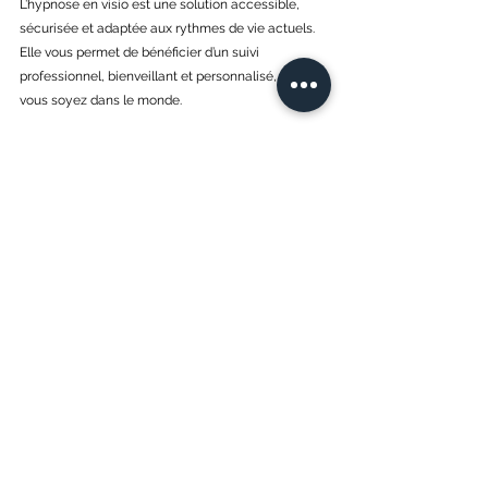
L’hypnose en visio est une solution accessible, 
sécurisée et adaptée aux rythmes de vie actuels. 
Elle vous permet de bénéficier d’un suivi 
professionnel, bienveillant et personnalisé, où que 
vous soyez dans le monde.
✨ Vous souhaitez découvrir les 
bienfaits de l’hypnose en visio ?
Je propose des 
séances en ligne et en cabinet à 
Aix-en-Provence
.
👉 Réservez votre séance au cabinet ou à distance
Prendre RDV
Actu
Bien-être