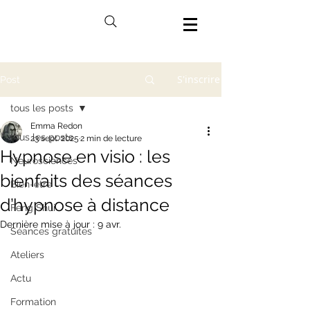
S'inscrire
Post
tous les posts
Emma Redon
tous les posts
23 sept. 2025
2 min de lecture
Hypnose en visio : les
Neurosciences
bienfaits des séances
Bien-être
d’hypnose à distance
Feng Shui
Dernière mise à jour :
9 avr.
Séances gratuites
Ateliers
Actu
Formation